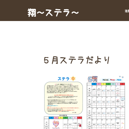
Skip
to
翔～ステラ～
活
content
５月ステラだより