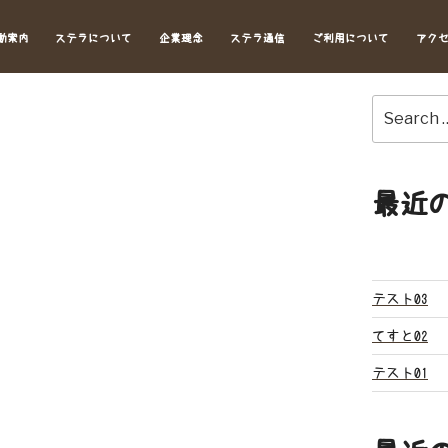
動案内
ステラについて
企業理念
ステラ通信
ご利用について
アク
Search
for:
最近
テスト03
てすと02
テスト01