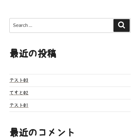
ナ
ビ
Search
Search
ゲ
for:
ー
最近の投稿
シ
ョ
ン
テスト03
てすと02
テスト01
最近のコメント