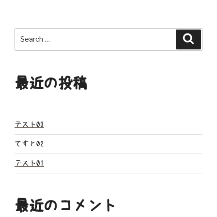
ナ
ビ
Search
Search
ゲ
for:
ー
最近の投稿
シ
ョ
ン
テスト03
てすと02
テスト01
最近のコメント