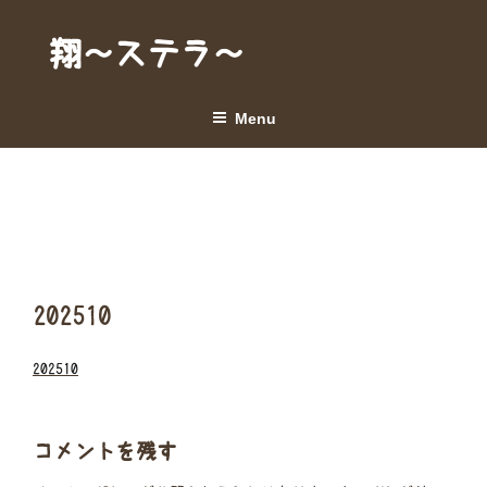
Skip
to
翔～ステラ～
content
Menu
202510
202510
コメントを残す