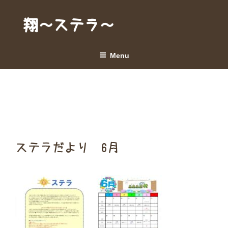
Skip
to
翔～ステラ～
content
Menu
ステラだより 6月