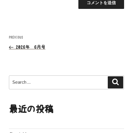
投
Previous
PREVIOUS
Post
稿
2026年 6月号
ナ
ビ
Search
Search
ゲ
for:
ー
最近の投稿
シ
ョ