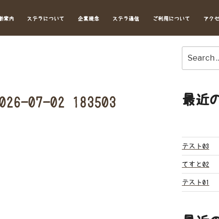
動案内
ステラについて
企業理念
ステラ通信
ご利用について
アク
Search
for:
最近
07-02 183503
テスト03
てすと02
テスト01