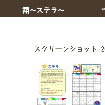
Skip
to
翔～ステラ～
活
content
スクリーンショット 2026-