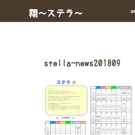
Skip
to
翔～ステラ～
活
content
stella-news201809