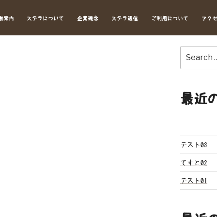
動案内
ステラについて
企業理念
ステラ通信
ご利用について
アク
Search
for:
最近
テスト03
てすと02
テスト01