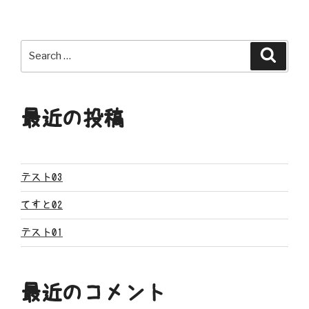
ナ
ビ
Search
Search
ゲ
for:
ー
最近の投稿
シ
ョ
ン
テスト03
てすと02
テスト01
最近のコメント