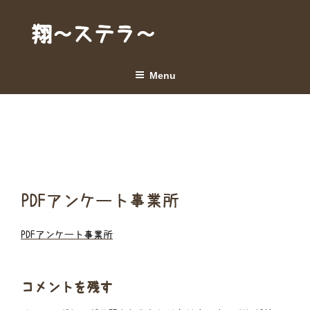
Skip
to
翔～ステラ～
content
Menu
PDFアンケート事業所
PDFアンケート事業所
コメントを残す