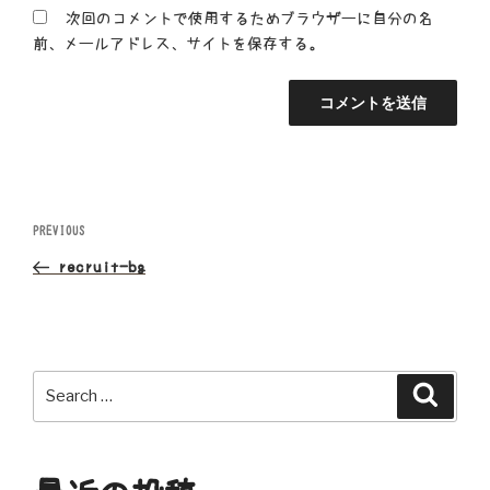
次回のコメントで使用するためブラウザーに自分の名
前、メールアドレス、サイトを保存する。
投
Previous
PREVIOUS
Post
稿
recruit-bg
ナ
ビ
Search
Search
ゲ
for:
ー