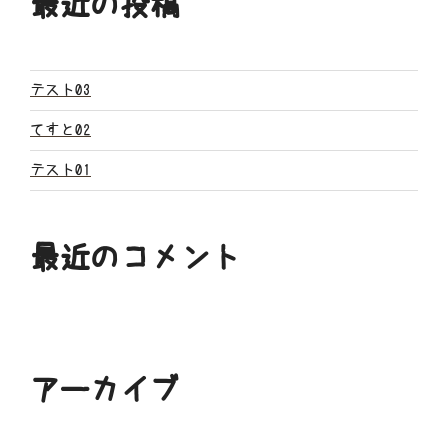
最近の投稿
シ
ョ
ン
テスト03
てすと02
テスト01
最近のコメント
アーカイブ