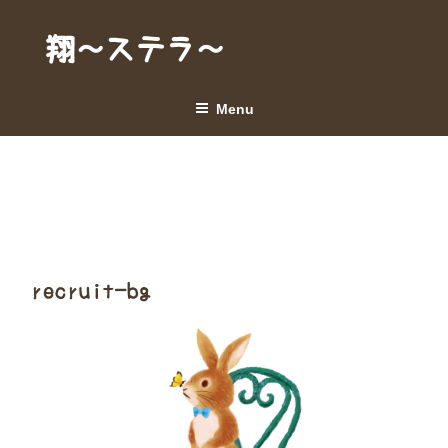
Skip
to
翔～ステラ～
content
Menu
recruit-bg