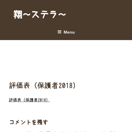
Skip
to
翔～ステラ～
content
Menu
評価表（保護者2018）
評価表（保護者2018）
コメントを残す