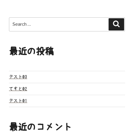
ナ
ビ
Search
Search
ゲ
for:
ー
最近の投稿
シ
ョ
ン
テスト03
てすと02
テスト01
最近のコメント