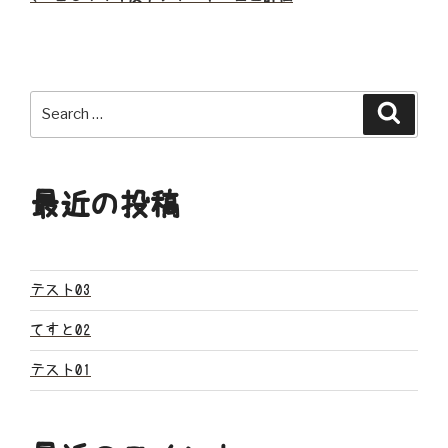
稿
ナ
ビ
Search
Search
ゲ
for:
ー
最近の投稿
シ
ョ
ン
テスト03
てすと02
テスト01