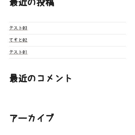
最近の投稿
シ
ョ
ン
テスト03
てすと02
テスト01
最近のコメント
アーカイブ