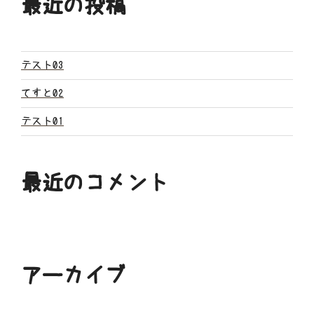
最近の投稿
シ
ョ
ン
テスト03
てすと02
テスト01
最近のコメント
アーカイブ