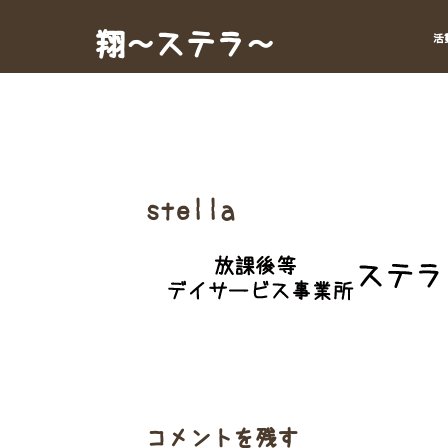
Skip
to
翔～ステラ～
活
content
stella
コメントを残す