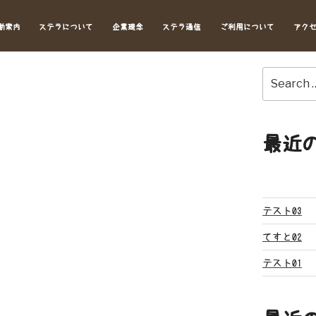
動案内
ステラについて
企業理念
ステラ通信
ご利用について
アク
Search
for:
最近
テスト03
てすと02
テスト01