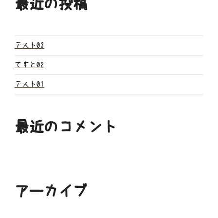
最近の投稿
シ
ョ
ン
テスト03
てすと02
テスト01
最近のコメント
アーカイブ