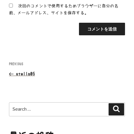
次回のコメントで使用するためブラウザーに自分の名
前、メールアドレス、サイトを保存する。
投
Previous
PREVIOUS
Post
稿
stella05
ナ
ビ
Search
Search
ゲ
for:
ー