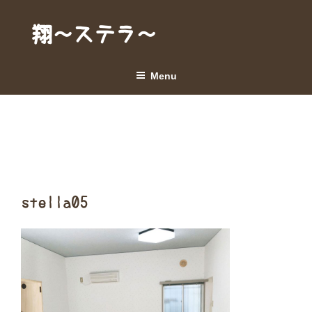
Skip
to
翔～ステラ～
content
Menu
stella05