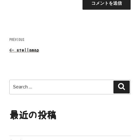
投
Previous
PREVIOUS
Post
稿
stellamap
ナ
ビ
Search
Search
ゲ
for:
ー
最近の投稿
シ
ョ