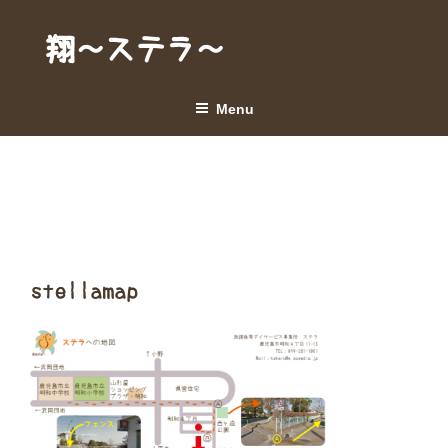
Skip
to
翔～ステラ～
content
Menu
stellamap