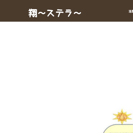
Skip
to
翔～ステラ～
活
content