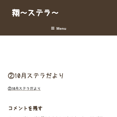
Skip
to
翔～ステラ～
content
Menu
②10月ステラだより
②10月ステラだより
コメントを残す