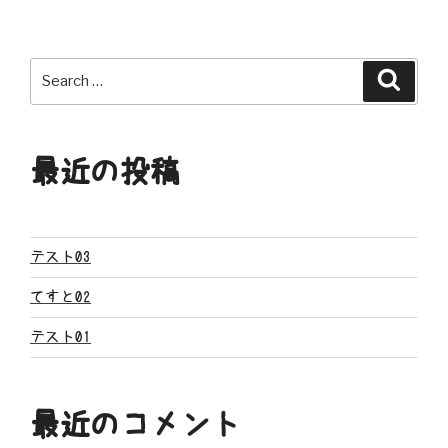
ナ
ビ
Search
Search
ゲ
for:
ー
最近の投稿
シ
ョ
ン
テスト03
てすと02
テスト01
最近のコメント