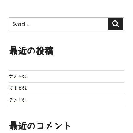
ナ
ビ
Search
Search
ゲ
for:
ー
最近の投稿
シ
ョ
ン
テスト03
てすと02
テスト01
最近のコメント