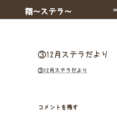
Skip
to
翔～ステラ～
活
content
③12月ステラだより
③12月ステラだより
コメントを残す