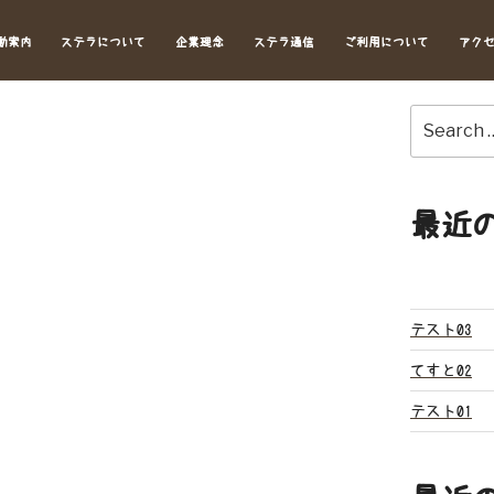
動案内
ステラについて
企業理念
ステラ通信
ご利用について
アク
Search
for:
最近
テスト03
てすと02
テスト01